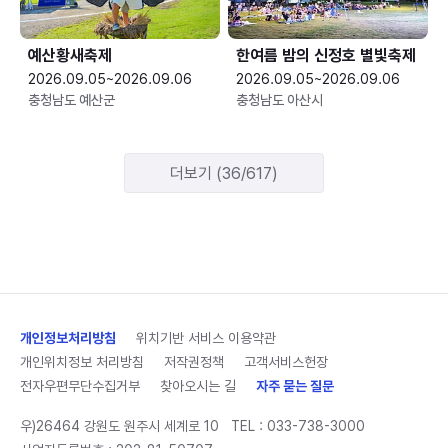
예산황새축제
한여름 밤의 신정호 별빛축제
2026.09.05~2026.09.06
2026.09.05~2026.09.06
충청남도 예산군
충청남도 아산시
더보기 (36/617)
개인정보처리방침
위치기반 서비스 이용약관
개인위치정보 처리방침
저작권정책
고객서비스헌장
전자우편무단수집거부
찾아오시는 길
자주 묻는 질문
우)26464 강원도 원주시 세계로 10
TEL :
033-738-3000