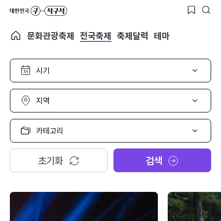
문화관광축제
전국축제
축제달력
테마
시
기
선
택
지
역
선
택
카
테
고
리
초기화
검색
선
택