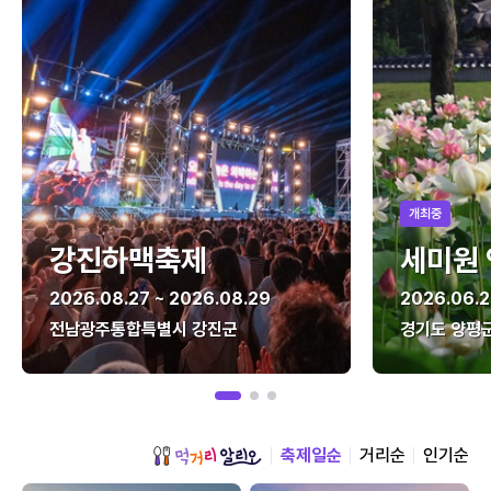
개최중
강진하맥축제
세미원
2026.08.27 ~ 2026.08.29
2026.06.2
전남광주통합특별시 강진군
경기도 양평
축제일순
거리순
인기순