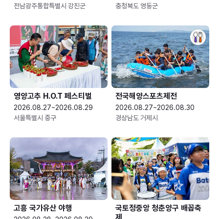
전남광주통합특별시 강진군
충청북도 영동군
영양고추 H.O.T 페스티벌
전국해양스포츠제전
2026.08.27~2026.08.29
2026.08.27~2026.08.30
서울특별시 중구
경상남도 거제시
고흥 국가유산 야행
국토정중앙 청춘양구 배꼽축
제