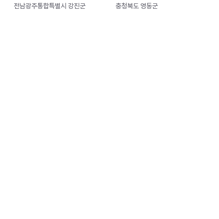
전남광주통합특별시 강진군
충청북도 영동군
영양고추 H.O.T 페스티벌
전국해양스포츠제전
2026.08.27~2026.08.29
2026.08.27~2026.08.30
서울특별시 중구
경상남도 거제시
고흥 국가유산 야행
국토정중앙 청춘양구 배꼽축
제