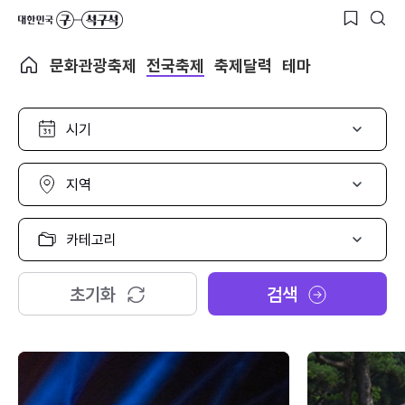
문화관광축제
전국축제
축제달력
테마
시
기
선
택
지
역
선
택
카
테
고
리
초기화
검색
선
택