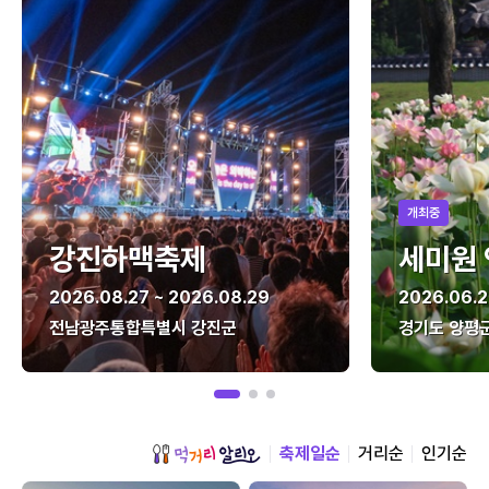
개최중
강진하맥축제
세미원
2026.08.27 ~ 2026.08.29
2026.06.2
전남광주통합특별시 강진군
경기도 양평
축제일순
거리순
인기순