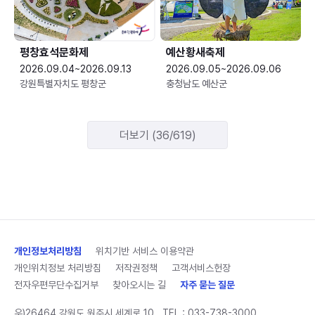
평창효석문화제
예산황새축제
2026.09.04~2026.09.13
2026.09.05~2026.09.06
강원특별자치도 평창군
충청남도 예산군
더보기 (36/619)
개인정보처리방침
위치기반 서비스 이용약관
개인위치정보 처리방침
저작권정책
고객서비스헌장
전자우편무단수집거부
찾아오시는 길
자주 묻는 질문
우)26464 강원도 원주시 세계로 10
TEL :
033-738-3000