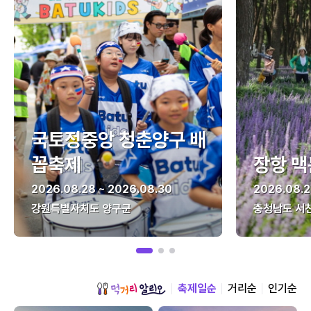
국토정중앙 청춘양구 배
꼽축제
장항 맥
2026.08.28 ~ 2026.08.30
2026.08.2
강원특별자치도 양구군
충청남도 서
축제일순
거리순
인기순