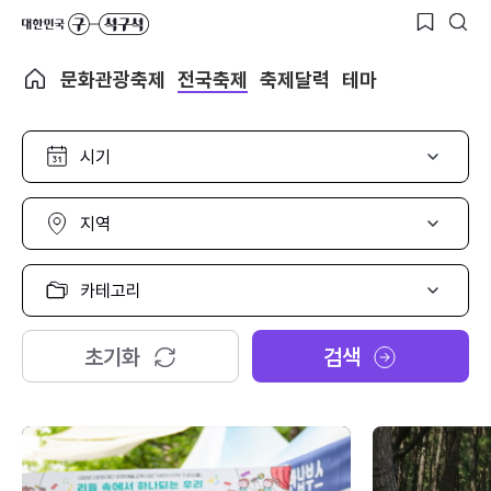
문화관광축제
전국축제
축제달력
테마
시
기
선
택
지
역
선
택
카
테
고
리
초기화
검색
선
택