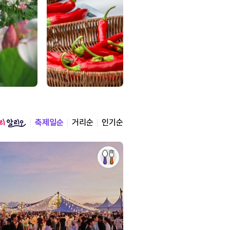
축제일순
거리순
인기순