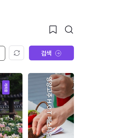
검색
초기화
영양고추 H.O.T 페스티벌
개최중