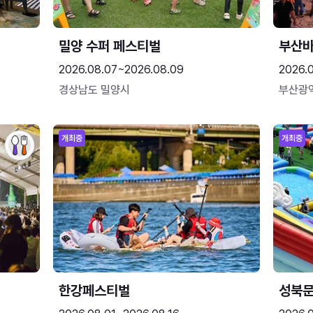
밀양 수퍼 페스티벌
부산
2026.08.07~2026.08.09
2026.
경상남도 밀양시
부산광
개최중
개최중
한강페스티벌
성북