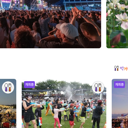
29
개최중
개최중