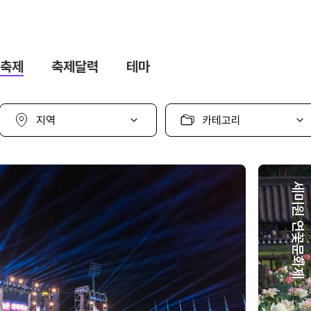
축제
축제달력
테마
지
카
역
테
선
고
택
리
선
택
세미원 연꽃문화제