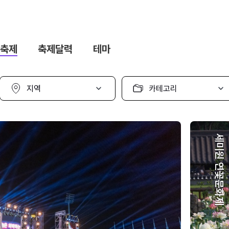
축제
축제달력
테마
지
카
역
테
선
고
택
리
선
택
세미원 연꽃문화제