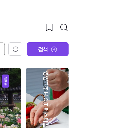
검색
초기화
영양고추 H.O.T 페스티벌
개최중