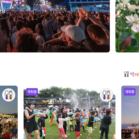
29
개최중
개최중