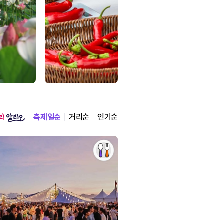
축제일순
거리순
인기순