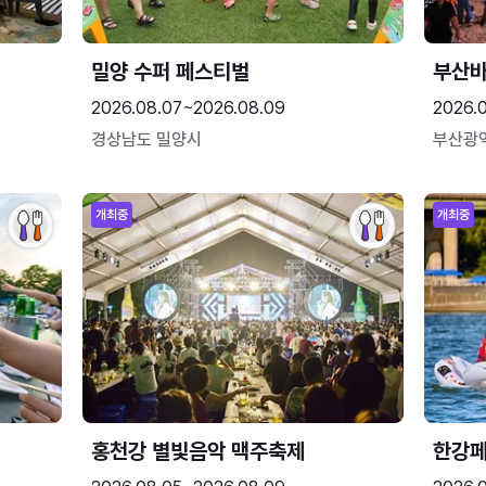
밀양 수퍼 페스티벌
부산
2026.08.07~2026.08.09
2026.
경상남도 밀양시
부산광
개최중
개최중
홍천강 별빛음악 맥주축제
한강