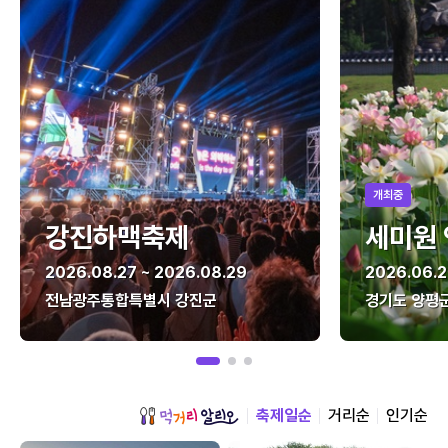
개최중
강진하맥축제
세미원
2026.08.27 ~ 2026.08.29
2026.06.2
전남광주통합특별시 강진군
경기도 양평
축제일순
거리순
인기순