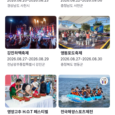
2026.08.20~2026.08.23
2026.08.22~2026.09.06
경상남도 사천시
충청남도 서천군
강진하맥축제
영동포도축제
2026.08.27~2026.08.29
2026.08.27~2026.08.30
전남광주통합특별시 강진군
충청북도 영동군
영양고추 H.O.T 페스티벌
전국해양스포츠제전