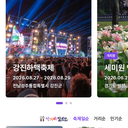
개최중
강진하맥축제
세미원
2026.08.27 ~ 2026.08.29
2026.06.2
전남광주통합특별시 강진군
경기도 양평
축제일순
거리순
인기순