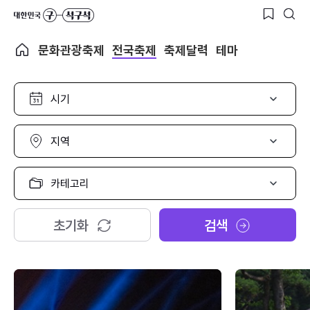
문화관광축제
전국축제
축제달력
테마
시
기
선
택
지
역
선
택
카
테
고
리
초기화
검색
선
택