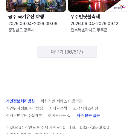
공주 국가유산 야행
무주반딧불축제
2026.09.04~2026.09.06
2026.09.04~2026.09.12
충청남도 공주시
전북특별자치도 무주군
더보기 (36/617)
개인정보처리방침
위치기반 서비스 이용약관
개인위치정보 처리방침
저작권정책
고객서비스헌장
전자우편무단수집거부
찾아오시는 길
자주 묻는 질문
우)26464 강원도 원주시 세계로 10
TEL :
033-738-3000