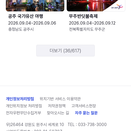
공주 국가유산 야행
무주반딧불축제
2026.09.04~2026.09.06
2026.09.04~2026.09.12
충청남도 공주시
전북특별자치도 무주군
더보기 (36/617)
개인정보처리방침
위치기반 서비스 이용약관
개인위치정보 처리방침
저작권정책
고객서비스헌장
전자우편무단수집거부
찾아오시는 길
자주 묻는 질문
우)26464 강원도 원주시 세계로 10
TEL :
033-738-3000