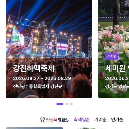
개최중
강진하맥축제
세미원
2026.08.27 ~ 2026.08.29
2026.06.2
전남광주통합특별시 강진군
경기도 양평
축제일순
거리순
인기순