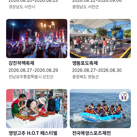
2026.08.20~2026.08.23
2026.08.22~2026.09.06
경상남도 사천시
충청남도 서천군
강진하맥축제
영동포도축제
2026.08.27~2026.08.29
2026.08.27~2026.08.30
전남광주통합특별시 강진군
충청북도 영동군
영양고추 H.O.T 페스티벌
전국해양스포츠제전