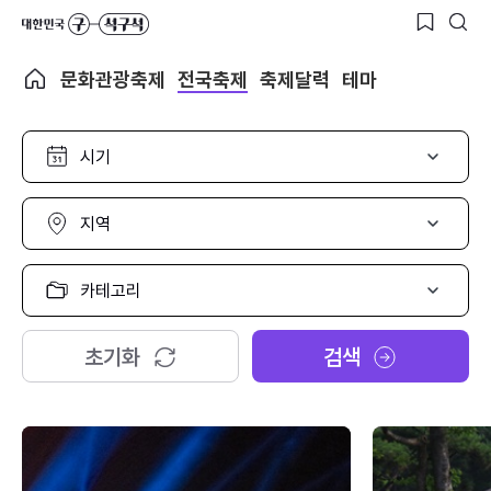
문화관광축제
전국축제
축제달력
테마
시
기
선
택
지
역
선
택
카
테
고
리
초기화
검색
선
택