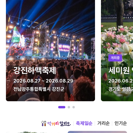
개최중
강진하맥축제
세미원
2026.08.27 ~ 2026.08.29
2026.06.2
전남광주통합특별시 강진군
경기도 양평
축제일순
거리순
인기순