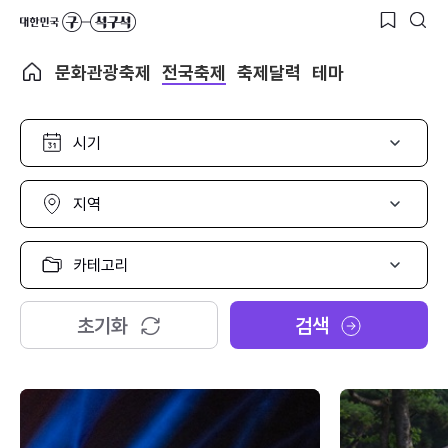
문화관광축제
전국축제
축제달력
테마
시
기
선
택
지
역
선
택
카
테
고
리
초기화
검색
선
택