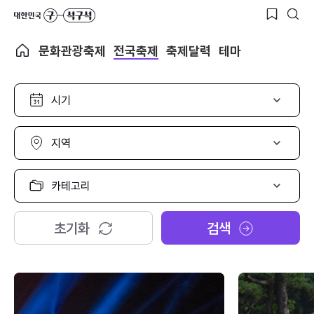
문화관광축제
전국축제
축제달력
테마
시
기
선
택
지
역
선
택
카
테
고
리
초기화
검색
선
택