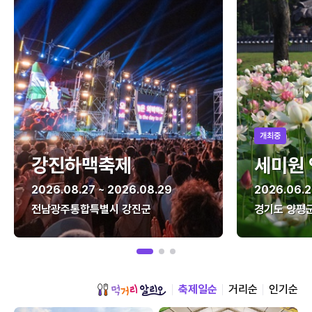
개최중
강진하맥축제
세미원
2026.08.27 ~ 2026.08.29
2026.06.2
전남광주통합특별시 강진군
경기도 양평
축제일순
거리순
인기순