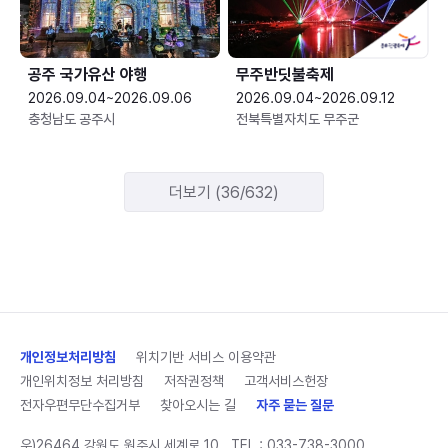
공주 국가유산 야행
무주반딧불축제
2026.09.04~2026.09.06
2026.09.04~2026.09.12
충청남도 공주시
전북특별자치도 무주군
더보기 (36/632)
개인정보처리방침
위치기반 서비스 이용약관
개인위치정보 처리방침
저작권정책
고객서비스헌장
전자우편무단수집거부
찾아오시는 길
자주 묻는 질문
우)26464 강원도 원주시 세계로 10
TEL :
033-738-3000