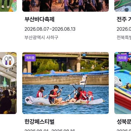
부산바다축제
전주 
2026.08.07~2026.08.13
2026.
부산광역시 사하구
전북특
개최중
개최중
한강페스티벌
성북