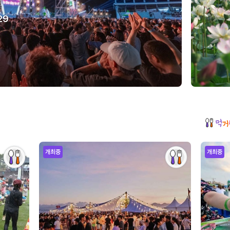
29
개최중
개최중