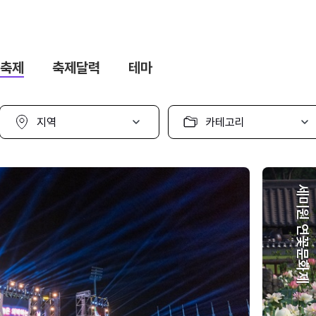
축제
축제달력
테마
지
카
역
테
선
고
택
리
선
택
세미원 연꽃문화제