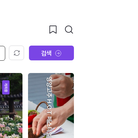
검색
초기화
영양고추 H.O.T 페스티벌
개최중