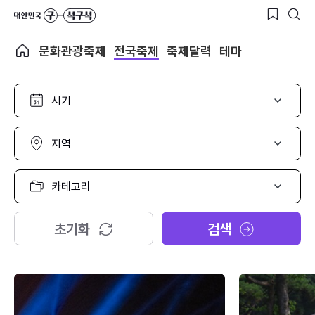
문화관광축제
전국축제
축제달력
테마
시
기
선
택
지
역
선
택
카
테
고
리
초기화
검색
선
택