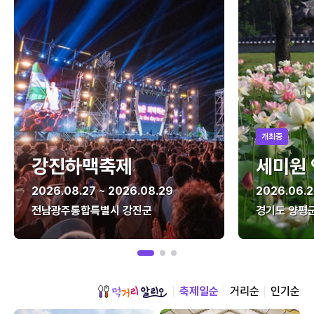
개최중
강진하맥축제
세미원
2026.08.27 ~ 2026.08.29
2026.06.2
전남광주통합특별시 강진군
경기도 양평
축제일순
거리순
인기순