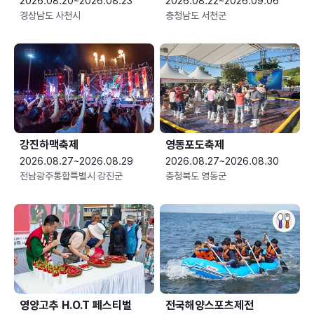
2026.08.20~2026.08.23
2026.08.22~2026.09.06
경상남도 사천시
충청남도 서천군
강진하맥축제
영동포도축제
2026.08.27~2026.08.29
2026.08.27~2026.08.30
전남광주통합특별시 강진군
충청북도 영동군
영양고추 H.O.T 페스티벌
전국해양스포츠제전