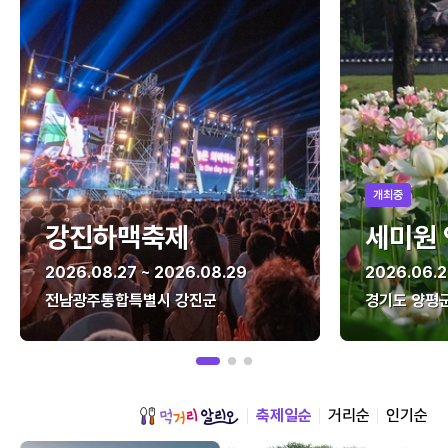
개최중
강진하맥축제
세미원
2026.08.27 ~ 2026.08.29
2026.06.2
전남광주통합특별시 강진군
경기도 양평
축제일순
거리순
인기순