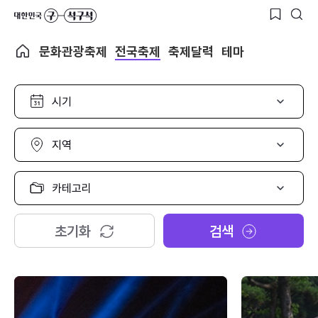
문화관광축제
전국축제
축제달력
테마
시
기
선
택
지
역
선
택
카
테
고
리
초기화
검색
선
택