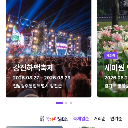
개최중
강진하맥축제
세미원
2026.08.27 ~ 2026.08.29
2026.06.2
전남광주통합특별시 강진군
경기도 양평
축제일순
거리순
인기순