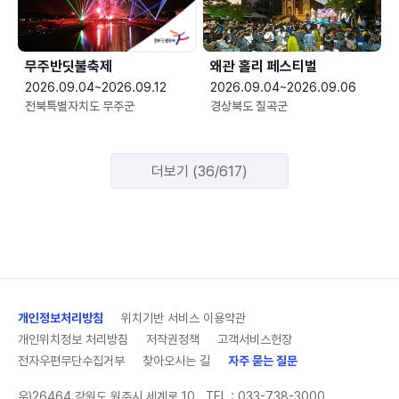
무주반딧불축제
왜관 홀리 페스티벌
2026.09.04~2026.09.12
2026.09.04~2026.09.06
전북특별자치도 무주군
경상북도 칠곡군
더보기 (36/617)
개인정보처리방침
위치기반 서비스 이용약관
개인위치정보 처리방침
저작권정책
고객서비스헌장
전자우편무단수집거부
찾아오시는 길
자주 묻는 질문
우)26464 강원도 원주시 세계로 10
TEL :
033-738-3000