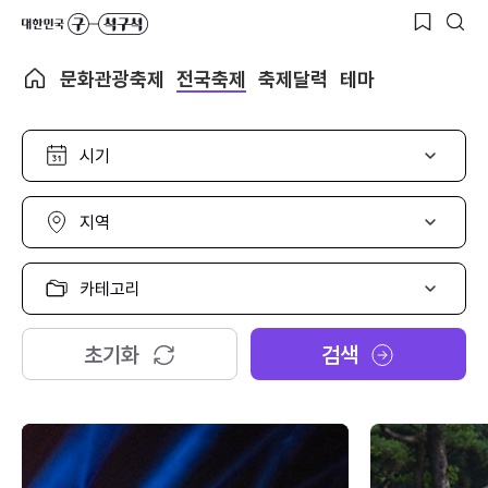
문화관광축제
전국축제
축제달력
테마
시
기
선
택
지
역
선
택
카
테
고
리
초기화
검색
선
택