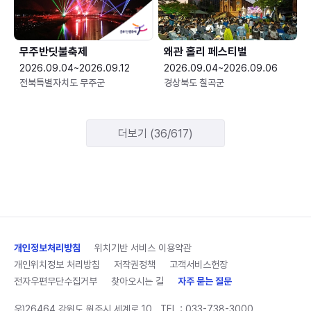
무주반딧불축제
왜관 홀리 페스티벌
2026.09.04~2026.09.12
2026.09.04~2026.09.06
전북특별자치도 무주군
경상북도 칠곡군
더보기 (36/617)
개인정보처리방침
위치기반 서비스 이용약관
개인위치정보 처리방침
저작권정책
고객서비스헌장
전자우편무단수집거부
찾아오시는 길
자주 묻는 질문
우)26464 강원도 원주시 세계로 10
TEL :
033-738-3000