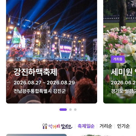
개최중
강진하맥축제
세미원
2026.08.27 ~ 2026.08.29
2026.06.2
전남광주통합특별시 강진군
경기도 양평
축제일순
거리순
인기순