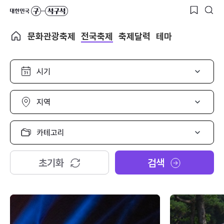
문화관광축제
전국축제
축제달력
테마
시
기
선
택
지
역
선
택
카
테
고
리
초기화
검색
선
택