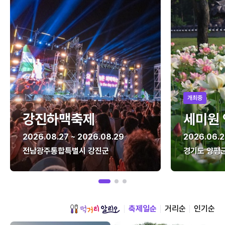
개최중
강진하맥축제
세미원
2026.08.27 ~ 2026.08.29
2026.06.2
전남광주통합특별시 강진군
경기도 양평
축제일순
거리순
인기순