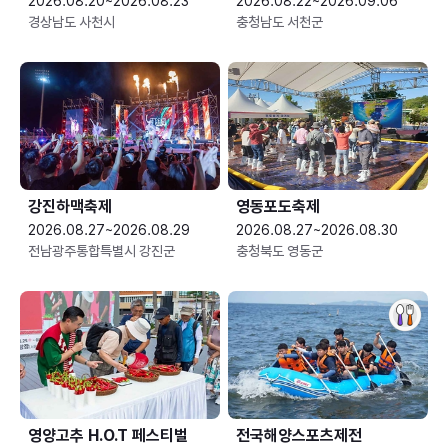
2026.08.20~2026.08.23
2026.08.22~2026.09.06
경상남도 사천시
충청남도 서천군
강진하맥축제
영동포도축제
2026.08.27~2026.08.29
2026.08.27~2026.08.30
전남광주통합특별시 강진군
충청북도 영동군
영양고추 H.O.T 페스티벌
전국해양스포츠제전