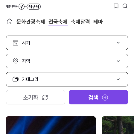
문화관광축제
전국축제
축제달력
테마
시
기
선
택
지
역
선
택
카
테
고
리
초기화
검색
선
택