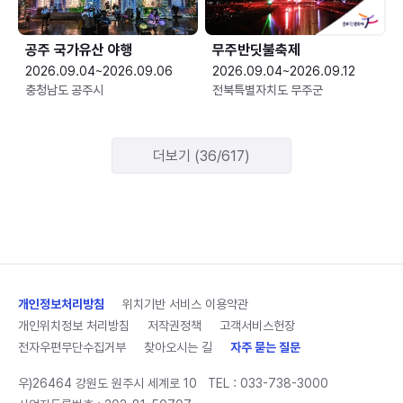
공주 국가유산 야행
무주반딧불축제
2026.09.04~2026.09.06
2026.09.04~2026.09.12
충청남도 공주시
전북특별자치도 무주군
더보기 (36/617)
개인정보처리방침
위치기반 서비스 이용약관
개인위치정보 처리방침
저작권정책
고객서비스헌장
전자우편무단수집거부
찾아오시는 길
자주 묻는 질문
우)26464 강원도 원주시 세계로 10
TEL :
033-738-3000