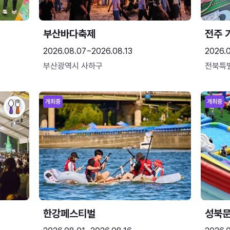
부산바다축제
전주 
2026.08.07~2026.08.13
2026.
부산광역시 사하구
전북특
개최중
개최중
한강페스티벌
성북