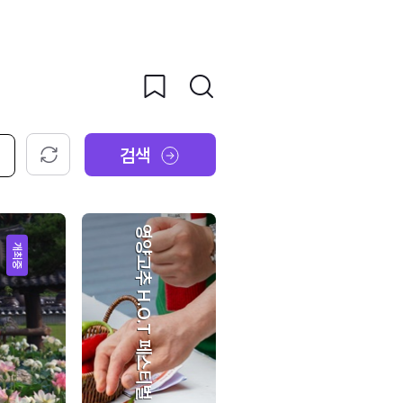
검색
초기화
영양고추 H.O.T 페스티벌
개최중