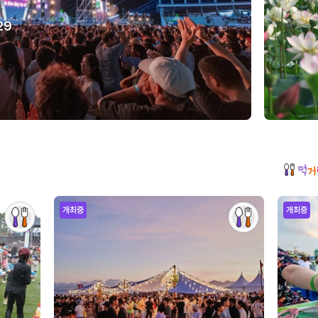
29
개최중
개최중