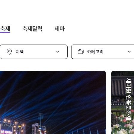
축제
축제달력
테마
지
카
역
테
선
고
택
리
선
택
세미원 연꽃문화제