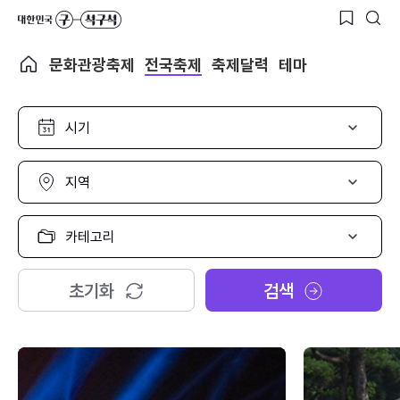
문화관광축제
전국축제
축제달력
테마
시
기
선
택
지
역
선
택
카
테
고
리
초기화
검색
선
택