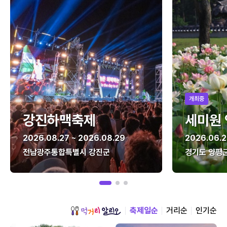
개최중
강진하맥축제
세미원
2026.08.27 ~ 2026.08.29
2026.06.2
전남광주통합특별시 강진군
경기도 양평
축제일순
거리순
인기순