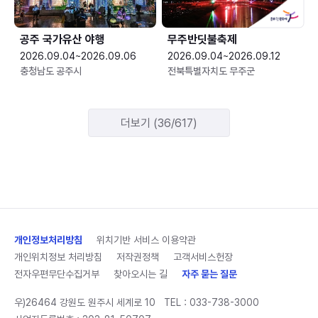
공주 국가유산 야행
무주반딧불축제
2026.09.04~2026.09.06
2026.09.04~2026.09.12
충청남도 공주시
전북특별자치도 무주군
더보기 (36/617)
개인정보처리방침
위치기반 서비스 이용약관
개인위치정보 처리방침
저작권정책
고객서비스헌장
전자우편무단수집거부
찾아오시는 길
자주 묻는 질문
우)26464 강원도 원주시 세계로 10
TEL :
033-738-3000