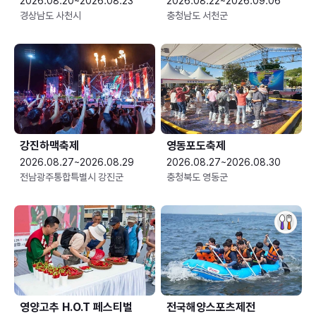
2026.08.20~2026.08.23
2026.08.22~2026.09.06
경상남도 사천시
충청남도 서천군
강진하맥축제
영동포도축제
2026.08.27~2026.08.29
2026.08.27~2026.08.30
전남광주통합특별시 강진군
충청북도 영동군
영양고추 H.O.T 페스티벌
전국해양스포츠제전