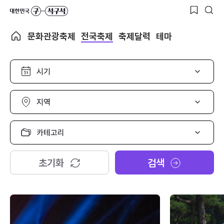
문화관광축제
전국축제
축제달력
테마
시
기
선
택
지
역
선
택
카
테
고
리
초기화
검색
선
택