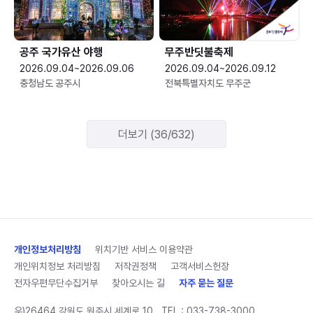
공주 국가유산 야행
무주반딧불축제
2026.09.04~2026.09.06
2026.09.04~2026.09.12
충청남도 공주시
전북특별자치도 무주군
더보기 (36/632)
개인정보처리방침
위치기반 서비스 이용약관
개인위치정보 처리방침
저작권정책
고객서비스헌장
전자우편무단수집거부
찾아오시는 길
자주 묻는 질문
우)26464 강원도 원주시 세계로 10
TEL :
033-738-3000