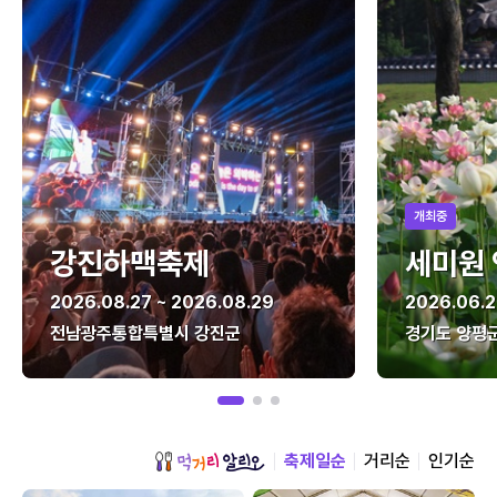
개최중
강진하맥축제
세미원
2026.08.27 ~ 2026.08.29
2026.06.2
전남광주통합특별시 강진군
경기도 양평
축제일순
거리순
인기순