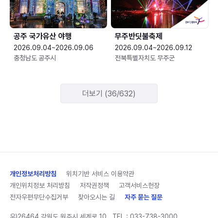
공주 국가유산 야행
무주반딧불축제
2026.09.04~2026.09.06
2026.09.04~2026.09.12
충청남도 공주시
전북특별자치도 무주군
더보기 (36/632)
개인정보처리방침
위치기반 서비스 이용약관
개인위치정보 처리방침
저작권정책
고객서비스헌장
전자우편무단수집거부
찾아오시는 길
자주 묻는 질문
우)26464 강원도 원주시 세계로 10
TEL :
033-738-3000