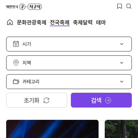
문화관광축제
전국축제
축제달력
테마
시
기
선
택
지
역
선
택
카
테
고
리
초기화
검색
선
택