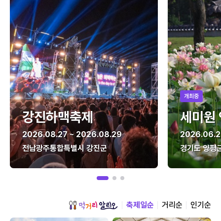
개최중
강진하맥축제
세미원
2026.08.27 ~ 2026.08.29
2026.06.2
전남광주통합특별시 강진군
경기도 양평
축제일순
거리순
인기순