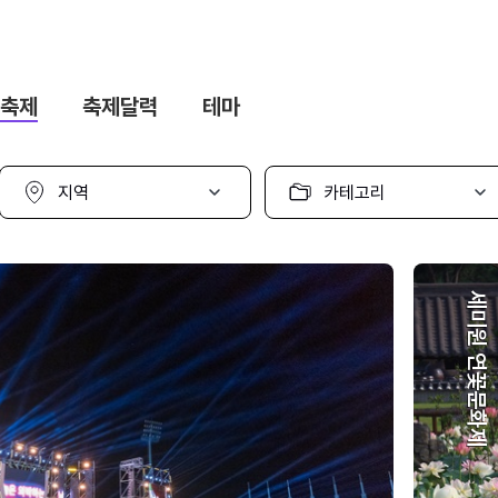
축제
축제달력
테마
지
카
역
테
선
고
택
리
선
택
세미원 연꽃문화제