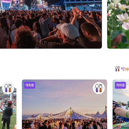
29
개최중
개최중