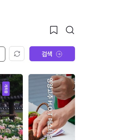
검색
초기화
영양고추 H.O.T 페스티벌
개최중