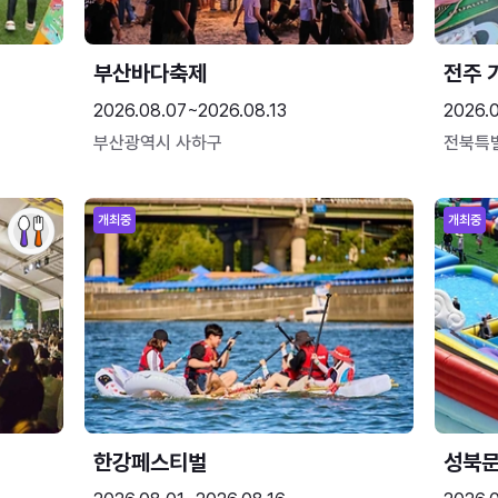
부산바다축제
전주 
2026.08.07~2026.08.13
2026.
부산광역시 사하구
전북특
개최중
개최중
한강페스티벌
성북