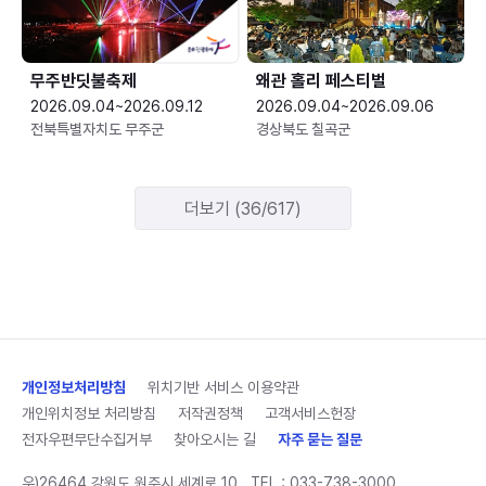
무주반딧불축제
왜관 홀리 페스티벌
2026.09.04~2026.09.12
2026.09.04~2026.09.06
전북특별자치도 무주군
경상북도 칠곡군
더보기 (36/617)
개인정보처리방침
위치기반 서비스 이용약관
개인위치정보 처리방침
저작권정책
고객서비스헌장
전자우편무단수집거부
찾아오시는 길
자주 묻는 질문
우)26464 강원도 원주시 세계로 10
TEL :
033-738-3000