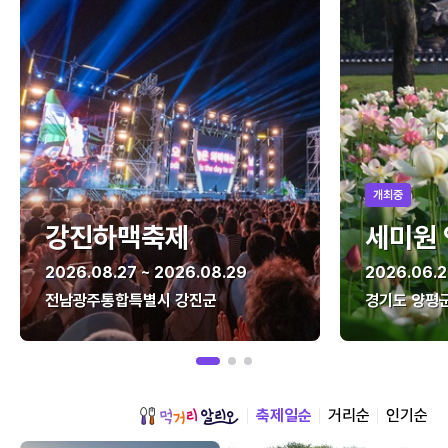
개최중
강진하맥축제
세미원
2026.08.27 ~ 2026.08.29
2026.06.2
전남광주통합특별시 강진군
경기도 양평
축제일순
거리순
인기순