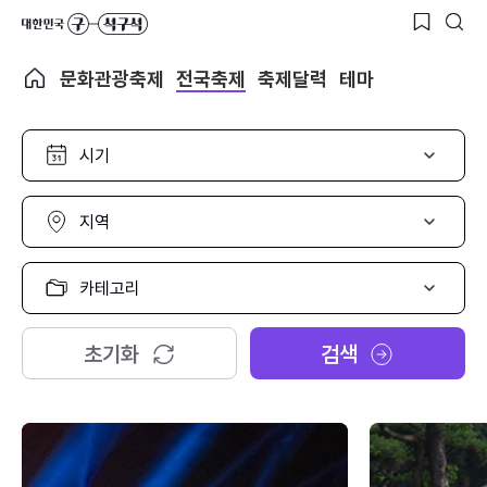
문화관광축제
전국축제
축제달력
테마
시
기
선
택
지
역
선
택
카
테
고
리
초기화
검색
선
택