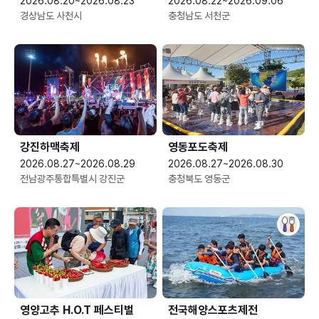
2026.08.20~2026.08.23
2026.08.22~2026.09.06
경상남도 사천시
충청남도 서천군
강진하맥축제
영동포도축제
2026.08.27~2026.08.29
2026.08.27~2026.08.30
전남광주통합특별시 강진군
충청북도 영동군
영양고추 H.O.T 페스티벌
전국해양스포츠제전