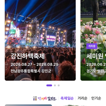
개최중
강진하맥축제
세미원
2026.08.27 ~ 2026.08.29
2026.06.2
전남광주통합특별시 강진군
경기도 양평
축제일순
거리순
인기순