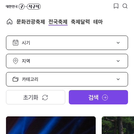
문화관광축제
전국축제
축제달력
테마
시
기
선
택
지
역
선
택
카
테
고
리
초기화
검색
선
택