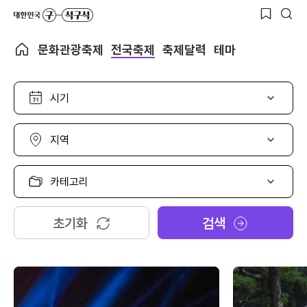
문화관광축제
전국축제
축제달력
테마
시
기
선
택
지
역
선
택
카
테
고
리
초기화
검색
선
택