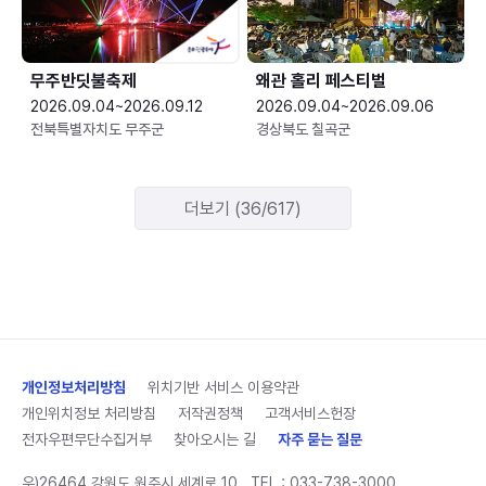
무주반딧불축제
왜관 홀리 페스티벌
2026.09.04~2026.09.12
2026.09.04~2026.09.06
전북특별자치도 무주군
경상북도 칠곡군
더보기 (36/617)
개인정보처리방침
위치기반 서비스 이용약관
개인위치정보 처리방침
저작권정책
고객서비스헌장
전자우편무단수집거부
찾아오시는 길
자주 묻는 질문
우)26464 강원도 원주시 세계로 10
TEL :
033-738-3000