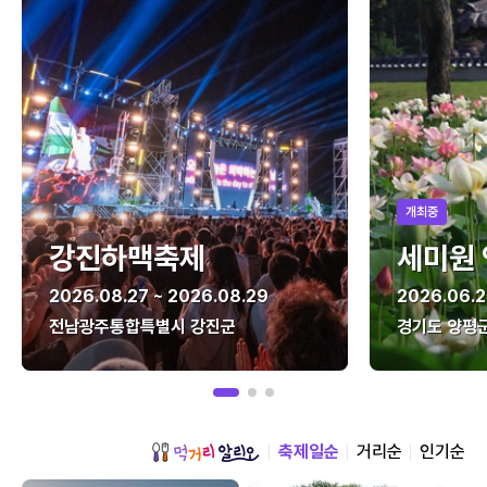
개최중
강진하맥축제
세미원
2026.08.27 ~ 2026.08.29
2026.06.2
전남광주통합특별시 강진군
경기도 양평
축제일순
거리순
인기순