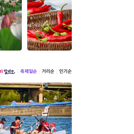
축제일순
거리순
인기순