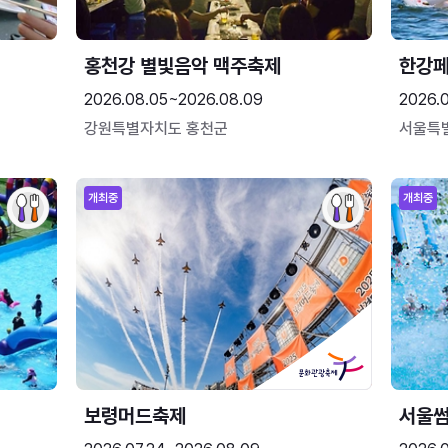
홍천강 별빛음악 맥주축제
한강
2026.08.05~2026.08.09
2026.
강원특별자치도 홍천군
서울특
개최중
개최중
보령머드축제
서울