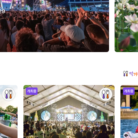
29
개최중
개최중