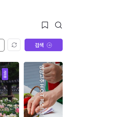
검색
초기화
영양고추 H.O.T 페스티벌
개최중