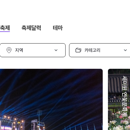
축제
축제달력
테마
지
카
역
테
선
고
택
리
선
택
세미원 연꽃문화제