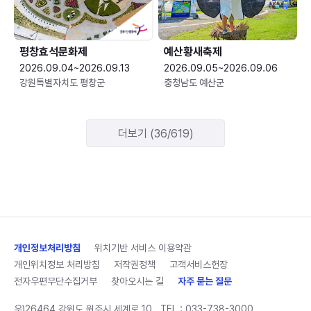
평창효석문화제
예산황새축제
2026.09.04~2026.09.13
2026.09.05~2026.09.06
강원특별자치도 평창군
충청남도 예산군
더보기 (36/619)
개인정보처리방침
위치기반 서비스 이용약관
개인위치정보 처리방침
저작권정책
고객서비스헌장
전자우편무단수집거부
찾아오시는 길
자주 묻는 질문
우)26464 강원도 원주시 세계로 10
TEL :
033-738-3000