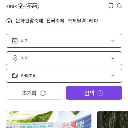
문화관광축제
전국축제
축제달력
테마
시
기
선
택
지
역
선
택
카
테
고
리
초기화
검색
선
택