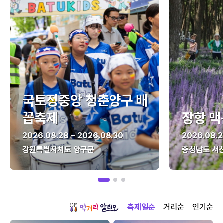
국토정중앙 청춘양구 배
꼽축제
장항 맥
2026.08.28 ~ 2026.08.30
2026.08.2
강원특별자치도 양구군
충청남도 서
축제일순
거리순
인기순