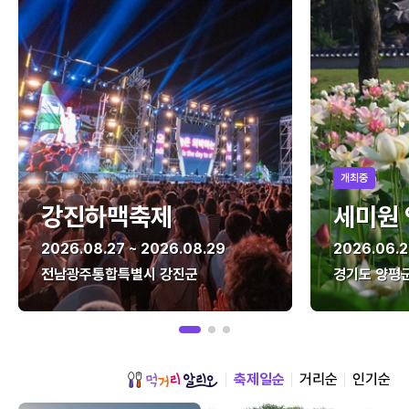
개최중
강진하맥축제
세미원
2026.08.27 ~ 2026.08.29
2026.06.2
전남광주통합특별시 강진군
경기도 양평
축제일순
거리순
인기순