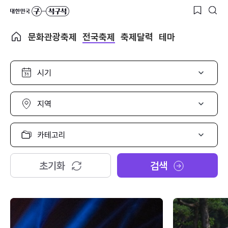
문화관광축제
전국축제
축제달력
테마
시
기
선
택
지
역
선
택
카
테
고
리
초기화
검색
선
택