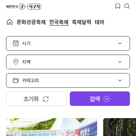
문화관광축제
전국축제
축제달력
테마
시
기
선
택
지
역
선
택
카
테
고
리
초기화
검색
선
택