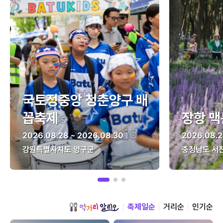
국토정중앙 청춘양구 배
꼽축제
장항 맥
2026.08.28 ~ 2026.08.30
2026.08.2
강원특별자치도 양구군
충청남도 서
축제일순
거리순
인기순