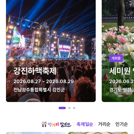
개최중
강진하맥축제
세미원
2026.08.27 ~ 2026.08.29
2026.06.2
전남광주통합특별시 강진군
경기도 양평
축제일순
거리순
인기순