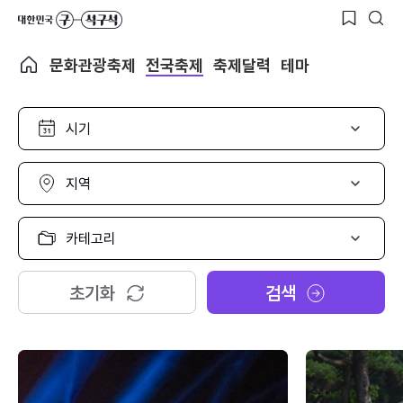
문화관광축제
전국축제
축제달력
테마
시
기
선
택
지
역
선
택
카
테
고
리
초기화
검색
선
택