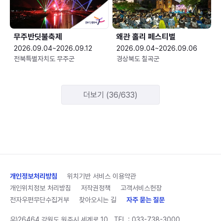
무주반딧불축제
왜관 홀리 페스티벌
2026.09.04~2026.09.12
2026.09.04~2026.09.06
전북특별자치도 무주군
경상북도 칠곡군
더보기 (36/633)
개인정보처리방침
위치기반 서비스 이용약관
개인위치정보 처리방침
저작권정책
고객서비스헌장
전자우편무단수집거부
찾아오시는 길
자주 묻는 질문
우)26464 강원도 원주시 세계로 10
TEL :
033-738-3000