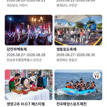
2026.08.20~2026.08.23
2026.08.22~2026.09.06
경상남도 사천시
충청남도 서천군
강진하맥축제
영동포도축제
2026.08.27~2026.08.29
2026.08.27~2026.08.30
전남광주통합특별시 강진군
충청북도 영동군
영양고추 H.O.T 페스티벌
전국해양스포츠제전