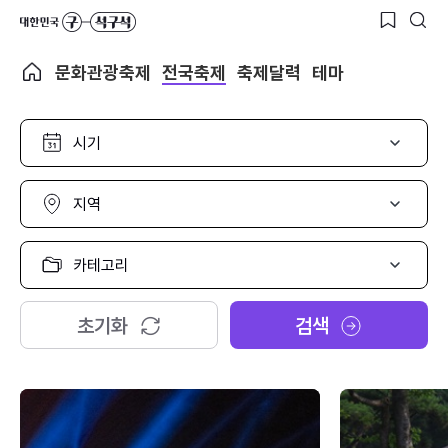
문화관광축제
전국축제
축제달력
테마
시
기
선
택
지
역
선
택
카
테
고
리
초기화
검색
선
택