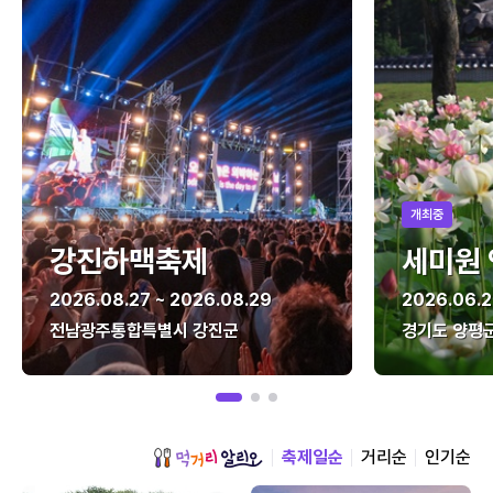
개최중
강진하맥축제
세미원
2026.08.27 ~ 2026.08.29
2026.06.2
전남광주통합특별시 강진군
경기도 양평
축제일순
거리순
인기순