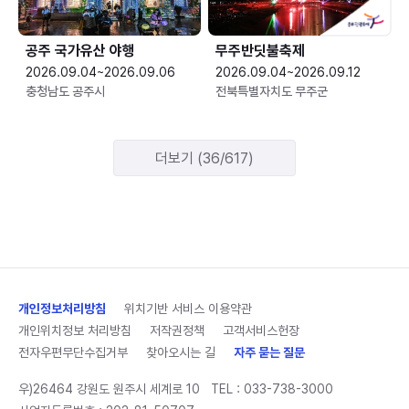
공주 국가유산 야행
무주반딧불축제
2026.09.04~2026.09.06
2026.09.04~2026.09.12
충청남도 공주시
전북특별자치도 무주군
더보기 (36/617)
개인정보처리방침
위치기반 서비스 이용약관
개인위치정보 처리방침
저작권정책
고객서비스헌장
전자우편무단수집거부
찾아오시는 길
자주 묻는 질문
우)26464 강원도 원주시 세계로 10
TEL :
033-738-3000