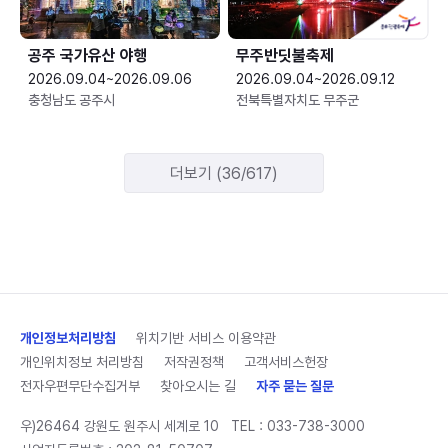
공주 국가유산 야행
무주반딧불축제
2026.09.04~2026.09.06
2026.09.04~2026.09.12
충청남도 공주시
전북특별자치도 무주군
더보기 (36/617)
개인정보처리방침
위치기반 서비스 이용약관
개인위치정보 처리방침
저작권정책
고객서비스헌장
전자우편무단수집거부
찾아오시는 길
자주 묻는 질문
우)26464 강원도 원주시 세계로 10
TEL :
033-738-3000