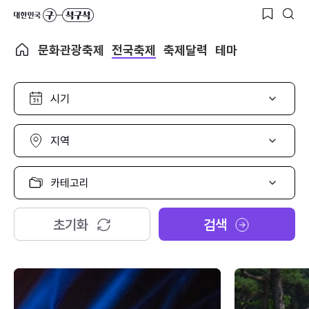
문화관광축제
전국축제
축제달력
테마
시
기
선
택
지
역
선
택
카
테
고
리
초기화
검색
선
택