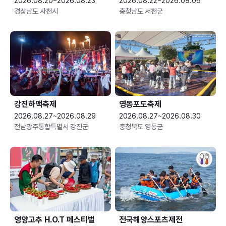
2026.08.20~2026.08.23
2026.08.22~2026.09.06
경상남도 사천시
충청남도 서천군
강진하맥축제
영동포도축제
2026.08.27~2026.08.29
2026.08.27~2026.08.30
전남광주통합특별시 강진군
충청북도 영동군
영양고추 H.O.T 페스티벌
전국해양스포츠제전