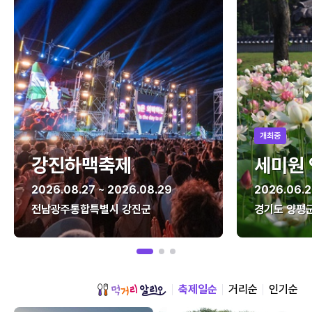
개최중
강진하맥축제
세미원
2026.08.27 ~ 2026.08.29
2026.06.2
전남광주통합특별시 강진군
경기도 양평
축제일순
거리순
인기순