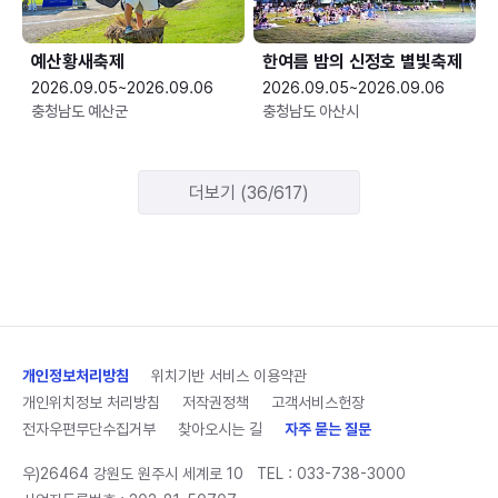
예산황새축제
한여름 밤의 신정호 별빛축제
2026.09.05~2026.09.06
2026.09.05~2026.09.06
충청남도 예산군
충청남도 아산시
더보기 (36/617)
개인정보처리방침
위치기반 서비스 이용약관
개인위치정보 처리방침
저작권정책
고객서비스헌장
전자우편무단수집거부
찾아오시는 길
자주 묻는 질문
우)26464 강원도 원주시 세계로 10
TEL :
033-738-3000