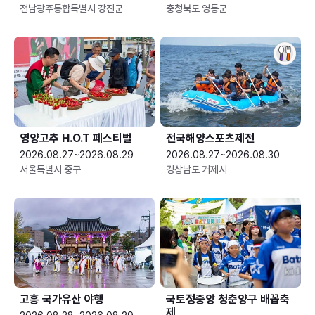
전남광주통합특별시 강진군
충청북도 영동군
영양고추 H.O.T 페스티벌
전국해양스포츠제전
2026.08.27~2026.08.29
2026.08.27~2026.08.30
서울특별시 중구
경상남도 거제시
고흥 국가유산 야행
국토정중앙 청춘양구 배꼽축
제