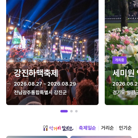
개최중
강진하맥축제
세미원
2026.08.27 ~ 2026.08.29
2026.06.2
전남광주통합특별시 강진군
경기도 양평
축제일순
거리순
인기순