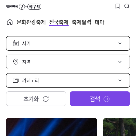
문화관광축제
전국축제
축제달력
테마
시
기
선
택
지
역
선
택
카
테
고
리
초기화
검색
선
택