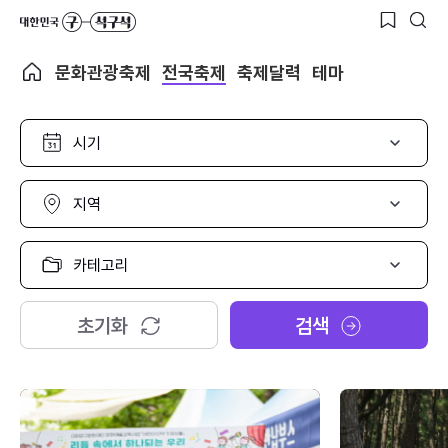
문화관광축제
전국축제
축제달력
테마
시
기
선
택
지
역
선
택
카
테
고
리
초기화
검색
선
택