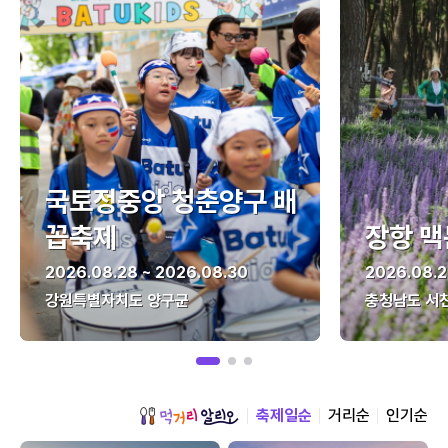
국토정중앙 청춘양구 배
꼽축제
장항 맥
2026.08.28 ~ 2026.08.30
2026.08.2
강원특별자치도 양구군
충청남도 서
축제일순
거리순
인기순