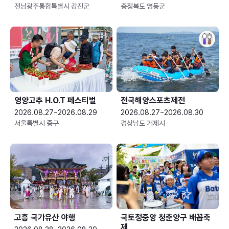
전남광주통합특별시 강진군
충청북도 영동군
영양고추 H.O.T 페스티벌
전국해양스포츠제전
2026.08.27~2026.08.29
2026.08.27~2026.08.30
서울특별시 중구
경상남도 거제시
고흥 국가유산 야행
국토정중앙 청춘양구 배꼽축
제