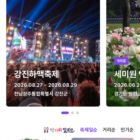
개최중
강진하맥축제
세미원
2026.08.27 ~ 2026.08.29
2026.06.2
전남광주통합특별시 강진군
경기도 양평
축제일순
거리순
인기순