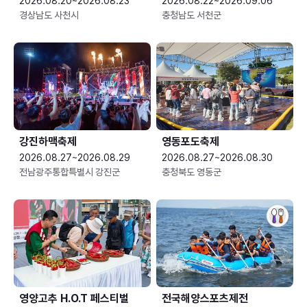
2026.08.20~2026.08.23
2026.08.22~2026.09.06
경상남도 사천시
충청남도 서천군
강진하맥축제
영동포도축제
2026.08.27~2026.08.29
2026.08.27~2026.08.30
전남광주통합특별시 강진군
충청북도 영동군
영양고추 H.O.T 페스티벌
전국해양스포츠제전