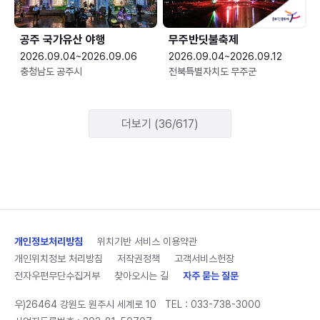
공주 국가유산 야행
무주반딧불축제
2026.09.04~2026.09.06
2026.09.04~2026.09.12
충청남도 공주시
전북특별자치도 무주군
더보기 (36/617)
개인정보처리방침
위치기반 서비스 이용약관
개인위치정보 처리방침
저작권정책
고객서비스헌장
전자우편무단수집거부
찾아오시는 길
자주 묻는 질문
우)26464 강원도 원주시 세계로 10
TEL :
033-738-3000