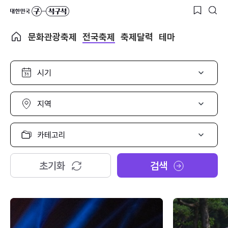
문화관광축제
전국축제
축제달력
테마
시
기
선
택
지
역
선
택
카
테
고
리
초기화
검색
선
택