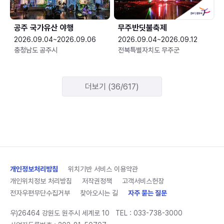
공주 국가유산 야행
무주반딧불축제
2026.09.04~2026.09.06
2026.09.04~2026.09.12
충청남도 공주시
전북특별자치도 무주군
더보기 (36/617)
개인정보처리방침
위치기반 서비스 이용약관
개인위치정보 처리방침
저작권정책
고객서비스헌장
전자우편무단수집거부
찾아오시는 길
자주 묻는 질문
우)26464 강원도 원주시 세계로 10
TEL :
033-738-3000