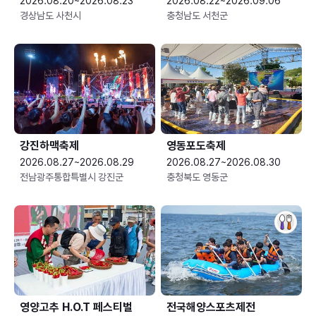
2026.08.20~2026.08.23
2026.08.22~2026.09.06
경상남도 사천시
충청남도 서천군
강진하맥축제
영동포도축제
2026.08.27~2026.08.29
2026.08.27~2026.08.30
전남광주통합특별시 강진군
충청북도 영동군
영양고추 H.O.T 페스티벌
전국해양스포츠제전