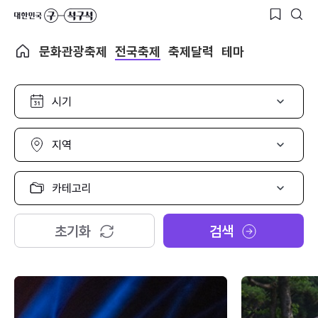
문화관광축제
전국축제
축제달력
테마
시
기
선
택
지
역
선
택
카
테
고
리
초기화
검색
선
택