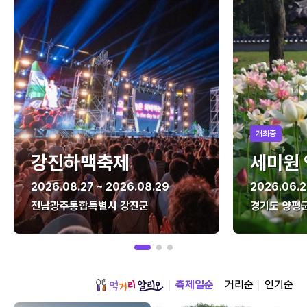
개최중
강진하맥축제
세미원
2026.08.27 ~ 2026.08.29
2026.06.2
전남광주통합특별시 강진군
경기도 양평
축제일순
거리순
인기순