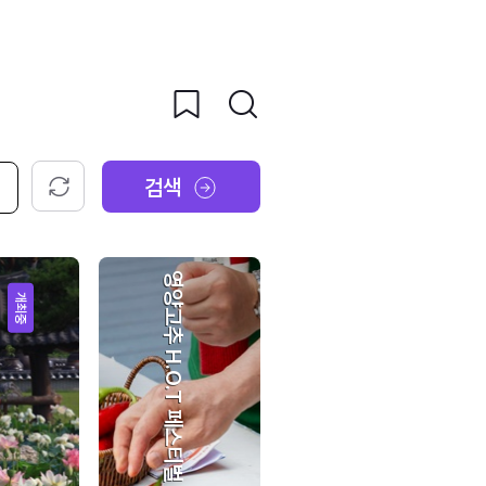
검색
초기화
영양고추 H.O.T 페스티벌
개최중