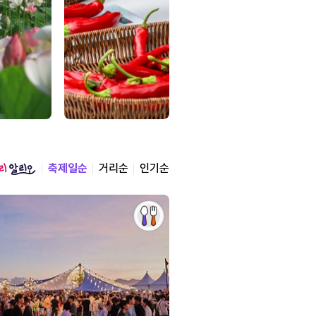
축제일순
거리순
인기순