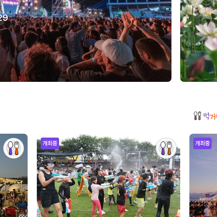
29
개최중
개최중