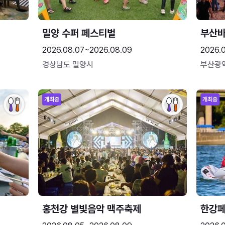
밀양 수퍼 페스티벌
부산
2026.08.07~2026.08.09
2026.
경상남도 밀양시
부산광
개최중
개최중
홍천강 별빛음악 맥주축제
한강