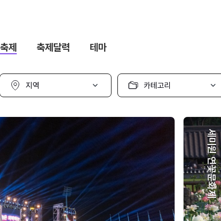
축제
축제달력
테마
지
카
역
테
선
고
택
리
선
택
세미원 연꽃문화제