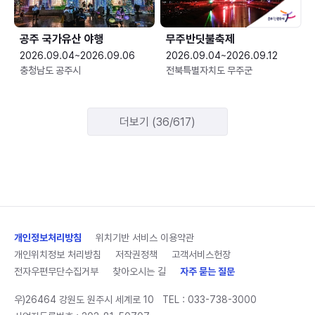
공주 국가유산 야행
무주반딧불축제
2026.09.04~2026.09.06
2026.09.04~2026.09.12
충청남도 공주시
전북특별자치도 무주군
더보기 (36/617)
개인정보처리방침
위치기반 서비스 이용약관
개인위치정보 처리방침
저작권정책
고객서비스헌장
전자우편무단수집거부
찾아오시는 길
자주 묻는 질문
우)26464 강원도 원주시 세계로 10
TEL :
033-738-3000