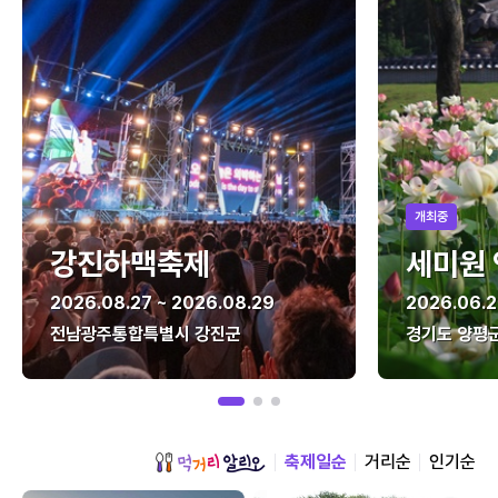
개최중
강진하맥축제
세미원
2026.08.27 ~ 2026.08.29
2026.06.2
전남광주통합특별시 강진군
경기도 양평
축제일순
거리순
인기순