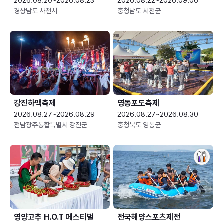
2026.08.20~2026.08.23
2026.08.22~2026.09.06
경상남도 사천시
충청남도 서천군
강진하맥축제
영동포도축제
2026.08.27~2026.08.29
2026.08.27~2026.08.30
전남광주통합특별시 강진군
충청북도 영동군
영양고추 H.O.T 페스티벌
전국해양스포츠제전