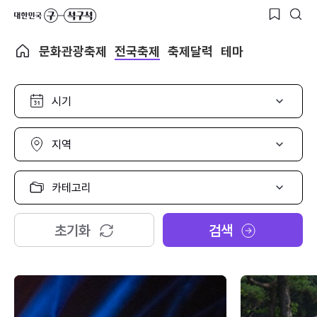
문화관광축제
전국축제
축제달력
테마
시
기
선
택
지
역
선
택
카
테
고
리
초기화
검색
선
택