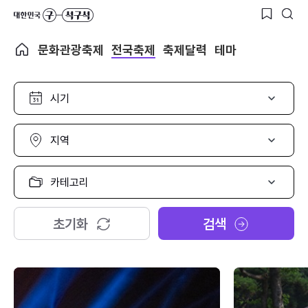
문화관광축제
전국축제
축제달력
테마
시
기
선
택
지
역
선
택
카
테
고
리
초기화
검색
선
택