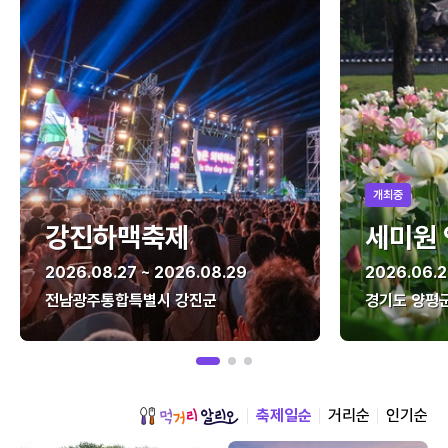
개최중
강진하맥축제
세미원
2026.08.27 ~ 2026.08.29
2026.06.2
전남광주통합특별시 강진군
경기도 양평
축제일순
거리순
인기순