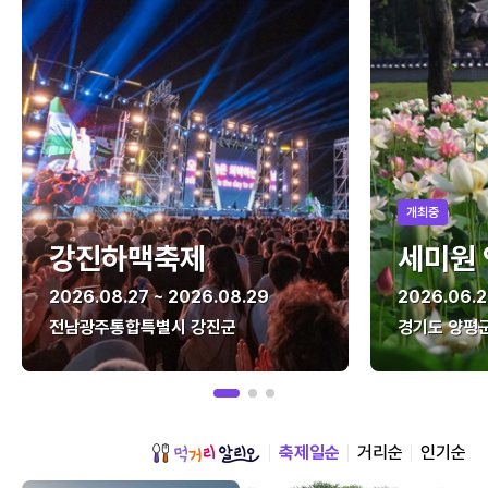
개최중
강진하맥축제
세미원
2026.08.27 ~ 2026.08.29
2026.06.2
전남광주통합특별시 강진군
경기도 양평
축제일순
거리순
인기순