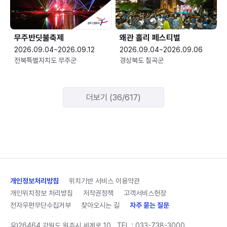
무주반딧불축제
왜관 홀리 페스티벌
2026.09.04~2026.09.12
2026.09.04~2026.09.06
전북특별자치도 무주군
경상북도 칠곡군
더보기 (36/617)
개인정보처리방침
위치기반 서비스 이용약관
개인위치정보 처리방침
저작권정책
고객서비스헌장
전자우편무단수집거부
찾아오시는 길
자주 묻는 질문
우)26464 강원도 원주시 세계로 10
TEL :
033-738-3000