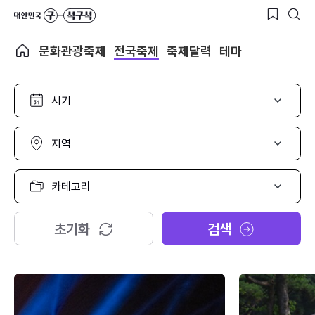
문화관광축제
전국축제
축제달력
테마
시
기
선
택
지
역
선
택
카
테
고
리
초기화
검색
선
택