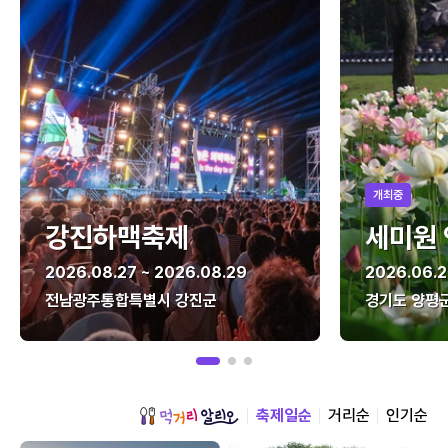
개최중
강진하맥축제
세미원
2026.08.27 ~ 2026.08.29
2026.06.2
전남광주통합특별시 강진군
경기도 양평
축제일순
거리순
인기순