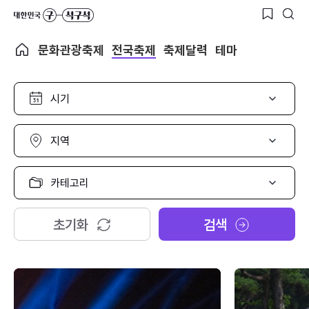
문화관광축제
전국축제
축제달력
테마
시
기
선
택
지
역
선
택
카
테
고
리
초기화
검색
선
택