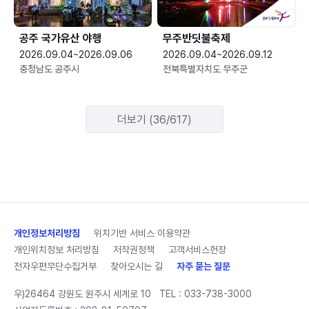
공주 국가유산 야행
무주반딧불축제
2026.09.04~2026.09.06
2026.09.04~2026.09.12
충청남도 공주시
전북특별자치도 무주군
더보기 (36/617)
개인정보처리방침
위치기반 서비스 이용약관
개인위치정보 처리방침
저작권정책
고객서비스헌장
전자우편무단수집거부
찾아오시는 길
자주 묻는 질문
우)26464 강원도 원주시 세계로 10
TEL :
033-738-3000