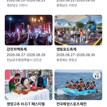
2026.08.20~2026.08.23
2026.08.22~2026.09.06
경상남도 사천시
충청남도 서천군
강진하맥축제
영동포도축제
2026.08.27~2026.08.29
2026.08.27~2026.08.30
전남광주통합특별시 강진군
충청북도 영동군
영양고추 H.O.T 페스티벌
전국해양스포츠제전