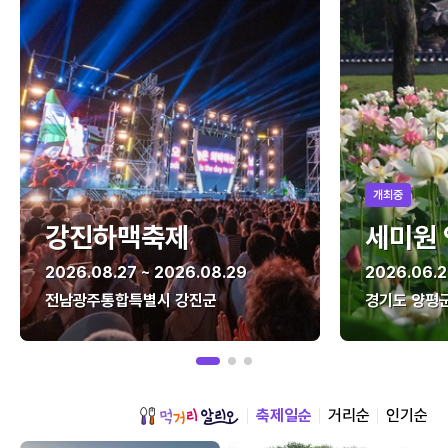
개최중
강진하맥축제
세미원
2026.08.27 ~ 2026.08.29
2026.06.2
전남광주통합특별시 강진군
경기도 양평
축제일순
거리순
인기순