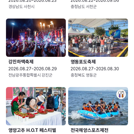
2026.08.20~2026.08.23
2026.08.22~2026.09.06
경상남도 사천시
충청남도 서천군
강진하맥축제
영동포도축제
2026.08.27~2026.08.29
2026.08.27~2026.08.30
전남광주통합특별시 강진군
충청북도 영동군
영양고추 H.O.T 페스티벌
전국해양스포츠제전