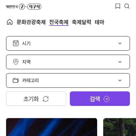
문화관광축제
전국축제
축제달력
테마
시
기
선
택
지
역
선
택
카
테
고
리
초기화
검색
선
택