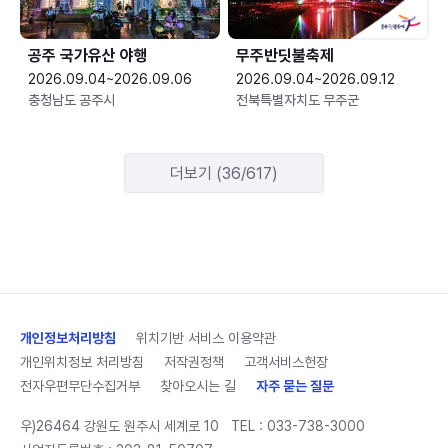
공주 국가유산 야행
무주반딧불축제
2026.09.04~2026.09.06
2026.09.04~2026.09.12
충청남도 공주시
전북특별자치도 무주군
더보기 (36/617)
개인정보처리방침
위치기반 서비스 이용약관
개인위치정보 처리방침
저작권정책
고객서비스헌장
전자우편무단수집거부
찾아오시는 길
자주 묻는 질문
우)26464 강원도 원주시 세계로 10
TEL :
033-738-3000