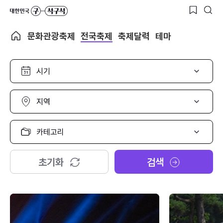
문화관광축제
전국축제
축제달력
테마
시
기
선
택
지
역
선
택
카
테
고
리
초기화
검색
선
택