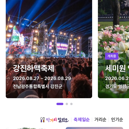
개최중
강진하맥축제
세미원
2026.08.27 ~ 2026.08.29
2026.06.2
전남광주통합특별시 강진군
경기도 양평
축제일순
거리순
인기순