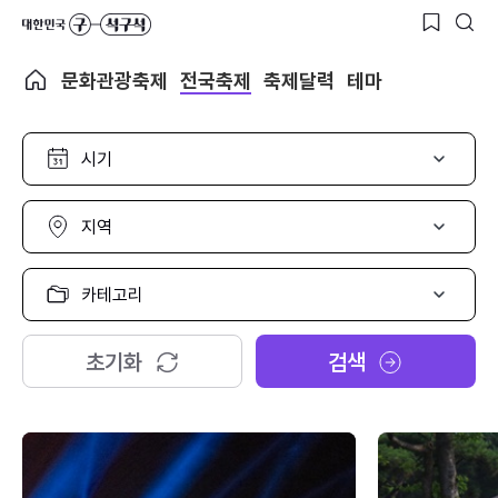
문화관광축제
전국축제
축제달력
테마
시
기
선
택
지
역
선
택
카
테
고
리
초기화
검색
선
택