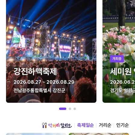
개최중
강진하맥축제
세미원
2026.08.27 ~ 2026.08.29
2026.06.2
전남광주통합특별시 강진군
경기도 양평
축제일순
거리순
인기순