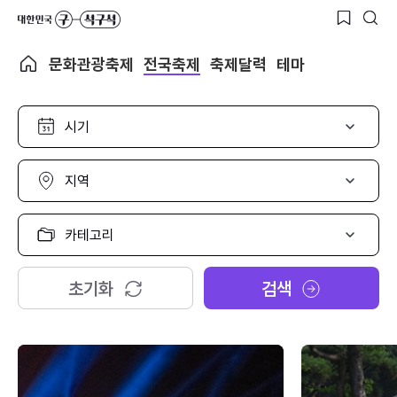
문화관광축제
전국축제
축제달력
테마
시
기
선
택
지
역
선
택
카
테
고
리
초기화
검색
선
택