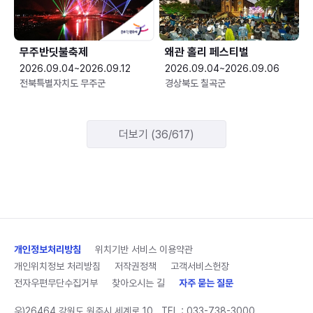
무주반딧불축제
왜관 홀리 페스티벌
2026.09.04~2026.09.12
2026.09.04~2026.09.06
전북특별자치도 무주군
경상북도 칠곡군
더보기 (36/617)
개인정보처리방침
위치기반 서비스 이용약관
개인위치정보 처리방침
저작권정책
고객서비스헌장
전자우편무단수집거부
찾아오시는 길
자주 묻는 질문
우)26464 강원도 원주시 세계로 10
TEL :
033-738-3000