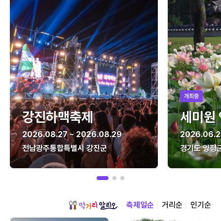
개최중
강진하맥축제
세미원
2026.08.27 ~ 2026.08.29
2026.06.2
전남광주통합특별시 강진군
경기도 양평
축제일순
거리순
인기순