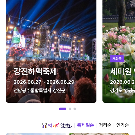
개최중
강진하맥축제
세미원
2026.08.27 ~ 2026.08.29
2026.06.2
전남광주통합특별시 강진군
경기도 양평
축제일순
거리순
인기순