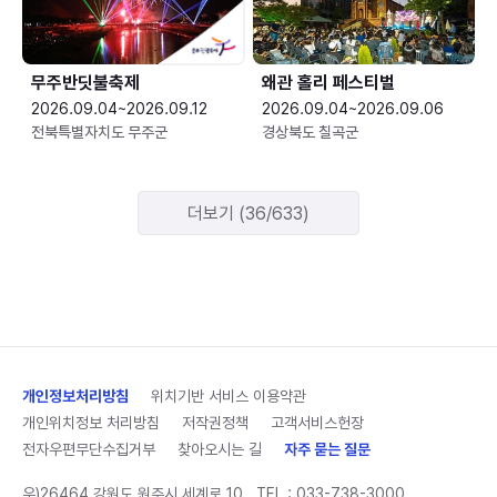
무주반딧불축제
왜관 홀리 페스티벌
2026.09.04~2026.09.12
2026.09.04~2026.09.06
전북특별자치도 무주군
경상북도 칠곡군
더보기 (36/633)
개인정보처리방침
위치기반 서비스 이용약관
개인위치정보 처리방침
저작권정책
고객서비스헌장
전자우편무단수집거부
찾아오시는 길
자주 묻는 질문
우)26464 강원도 원주시 세계로 10
TEL :
033-738-3000