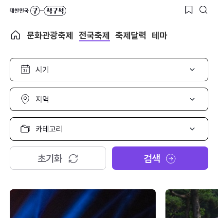
문화관광축제
전국축제
축제달력
테마
시
기
선
택
지
역
선
택
카
테
고
리
초기화
검색
선
택