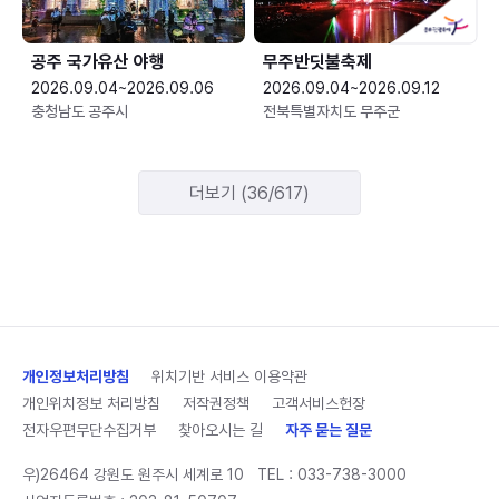
공주 국가유산 야행
무주반딧불축제
2026.09.04~2026.09.06
2026.09.04~2026.09.12
충청남도 공주시
전북특별자치도 무주군
더보기 (36/617)
개인정보처리방침
위치기반 서비스 이용약관
개인위치정보 처리방침
저작권정책
고객서비스헌장
전자우편무단수집거부
찾아오시는 길
자주 묻는 질문
우)26464 강원도 원주시 세계로 10
TEL :
033-738-3000