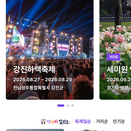
개최중
강진하맥축제
세미원
2026.08.27 ~ 2026.08.29
2026.06.2
전남광주통합특별시 강진군
경기도 양평
축제일순
거리순
인기순