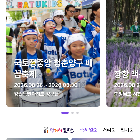
국토정중앙 청춘양구 배
꼽축제
장항 맥
2026.08.28 ~ 2026.08.30
2026.08.2
강원특별자치도 양구군
충청남도 서
축제일순
거리순
인기순