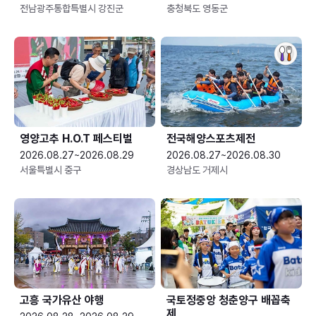
전남광주통합특별시 강진군
충청북도 영동군
영양고추 H.O.T 페스티벌
전국해양스포츠제전
2026.08.27~2026.08.29
2026.08.27~2026.08.30
서울특별시 중구
경상남도 거제시
고흥 국가유산 야행
국토정중앙 청춘양구 배꼽축
제