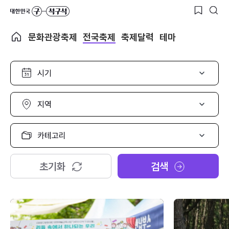
문화관광축제
전국축제
축제달력
테마
시
기
선
택
지
역
선
택
카
테
고
리
초기화
검색
선
택