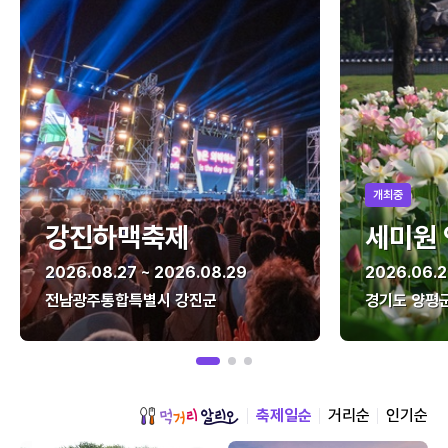
개최중
강진하맥축제
세미원
2026.08.27 ~ 2026.08.29
2026.06.2
전남광주통합특별시 강진군
경기도 양평
축제일순
거리순
인기순