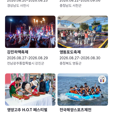
2026.08.20~2026.08.23
2026.08.22~2026.09.06
경상남도 사천시
충청남도 서천군
강진하맥축제
영동포도축제
2026.08.27~2026.08.29
2026.08.27~2026.08.30
전남광주통합특별시 강진군
충청북도 영동군
영양고추 H.O.T 페스티벌
전국해양스포츠제전