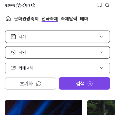
문화관광축제
전국축제
축제달력
테마
시
기
선
택
지
역
선
택
카
테
고
리
초기화
검색
선
택