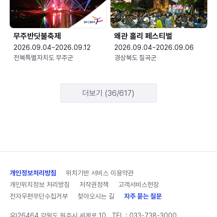
무주반딧불축제
왜관 홀리 페스티벌
2026.09.04~2026.09.12
2026.09.04~2026.09.06
전북특별자치도 무주군
경상북도 칠곡군
더보기 (36/617)
개인정보처리방침
위치기반 서비스 이용약관
개인위치정보 처리방침
저작권정책
고객서비스헌장
전자우편무단수집거부
찾아오시는 길
자주 묻는 질문
우)26464 강원도 원주시 세계로 10
TEL :
033-738-3000