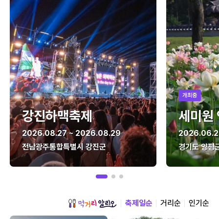
개최중
강진하맥축제
세미원
2026.08.27 ~ 2026.08.29
2026.06.2
전남광주통합특별시 강진군
경기도 양평
축제일순
거리순
인기순