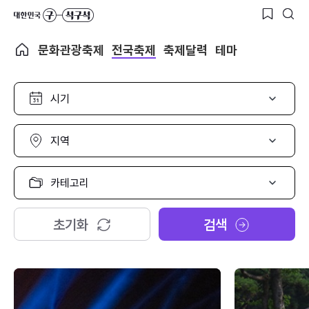
문화관광축제
전국축제
축제달력
테마
시
기
선
택
지
역
선
택
카
테
고
리
초기화
검색
선
택