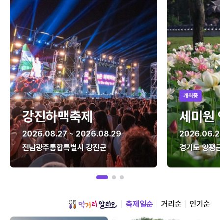
개최중
강진하맥축제
세미원
2026.08.27 ~ 2026.08.29
2026.06.2
전남광주통합특별시 강진군
경기도 양평
축제일순
거리순
인기순