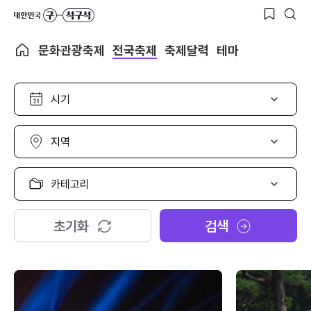
문화관광축제
전국축제
축제달력
테마
시
기
선
택
지
역
선
택
카
테
고
리
초기화
검색
선
택