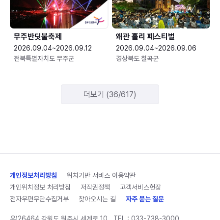
무주반딧불축제
왜관 홀리 페스티벌
2026.09.04~2026.09.12
2026.09.04~2026.09.06
전북특별자치도 무주군
경상북도 칠곡군
더보기 (36/617)
개인정보처리방침
위치기반 서비스 이용약관
개인위치정보 처리방침
저작권정책
고객서비스헌장
전자우편무단수집거부
찾아오시는 길
자주 묻는 질문
우)26464 강원도 원주시 세계로 10
TEL :
033-738-3000